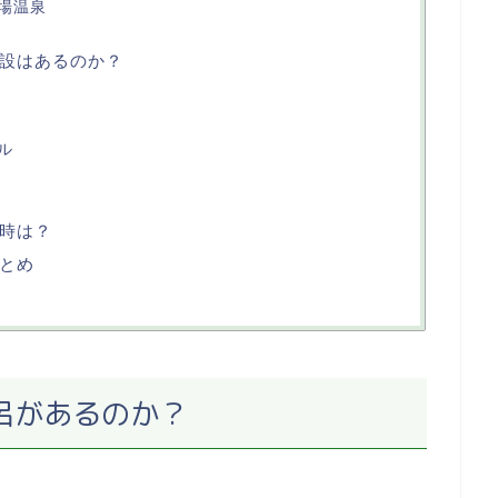
場温泉
設はあるのか？
ル
時は？
とめ
呂があるのか？