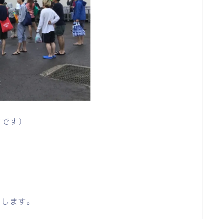
方です）
参
メします。