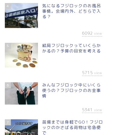
気になるフジロックのお風呂
4
事情。会場内外、どちらで入
る？
6092
view
結局フジロックっていくらか
5
かるの？予算の目安を考える
5715
view
みんなフジロック中にいくら
6
使うの？フジロックのお金事
情
5341
view
苗場までは身軽でGO！フジロ
7
ックのかさばる荷物は宅急便
で