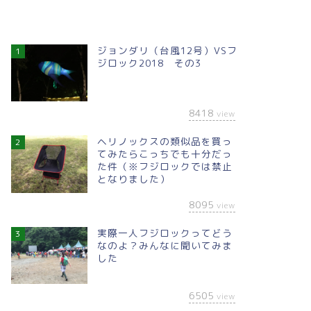
ジョンダリ（台風12号）VSフ
1
ジロック2018 その3
8418
view
ヘリノックスの類似品を買っ
2
てみたらこっちでも十分だっ
た件（※フジロックでは禁止
となりました）
8095
view
実際一人フジロックってどう
3
なのよ？みんなに聞いてみま
した
6505
view