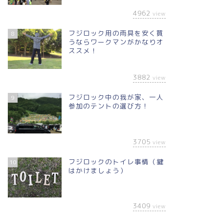
4962
view
フジロック用の雨具を安く買
8
うならワークマンがかなりオ
ススメ！
3882
view
フジロック中の我が家、一人
9
参加のテントの選び方！
3705
view
フジロックのトイレ事情（鍵
10
はかけましょう）
3409
view